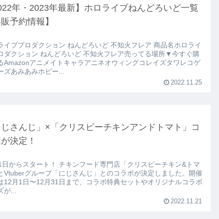
022年・2023年最新】ホロライブねんどろいど一覧
再販予約情報】
イブプロダクション ねんどろいど 不知火フレア 商品名ホロライ
ロダクション ねんどろいど 不知火フレア売ってる場所▼今すぐ購
るAmazonアニメイトキャラアニネオウィングコレイズタワレコゲ
ーズあみあみホビー...
2022.11.25
にじさんじ」×「クリスピーチキンアンドトマト」コ
ボが決定！
スタート！ チキンフード専門店「クリスピーチキン&トマ
とVtuberグループ「にじさんじ」とのコラボが決定しました。開催
は12月1日〜12月31日まで、コラボ特典セットやオリジナルコラボ
が...
2022.11.21