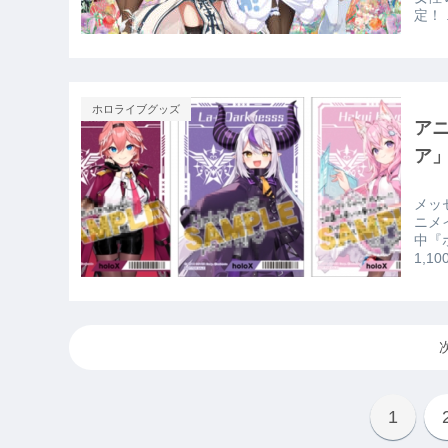
定
ホロライブグッズ
ア
ア
メッセージ
ニメ
中『
1,1
1