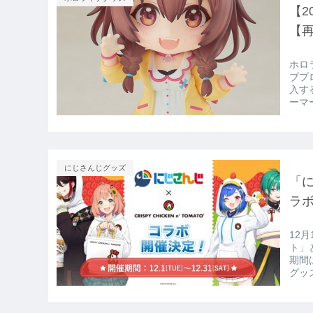
【2
【
ホロラ
ブプ
入す
ーマ
にじさんじグッズ
「
ラ
12月1日から
ト」
期間
グッズ