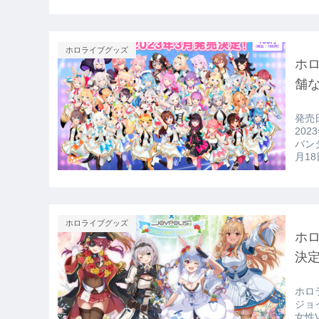
ホロライブグッズ
ホロ
舗
発売日は2023
20
バン
月18
ホロライブグッズ
ホ
決
ホロライ
ジョ
女性