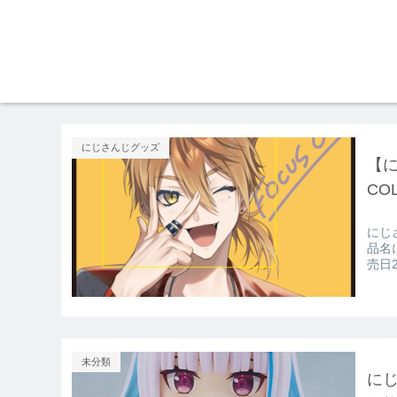
にじさんじグッズ
【に
CO
にじさん
品名に
売日2
未分類
にじ