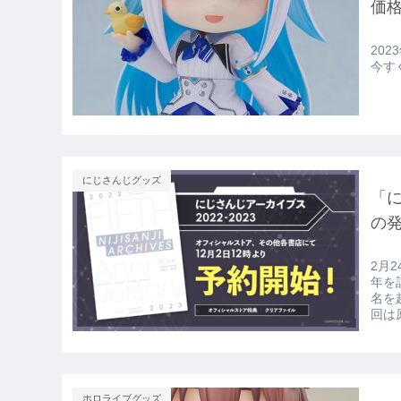
価
2023年6月ごろ発
にじさんじグッズ
「に
の
2月24日発売 VTuber 
年を
名を
回は原
ホロライブグッズ